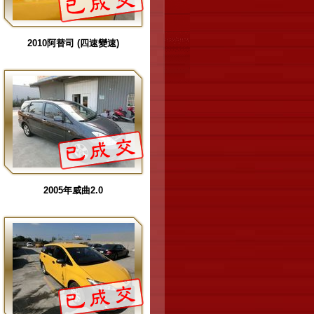
2010阿替司 (四速變速)
2005年威曲2.0