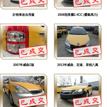
計程車改自用篇
2008冠美麗2.4CC (霸氣馬力)
2007年威曲Z版
2013年威曲、定速、里程八萬