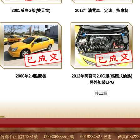
2005威曲G版(雙天窗)
2012年油電車、定速、按摩椅
2006年2.4酷蘭德
2012年阿替司2.0G版(感應式鑰匙)
另外加裝LPG
共11筆
竹鄉中正北路1351號
0903068555正義
0919234527 昱志
傳真(03)222