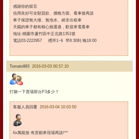
感謝你的留言
信用良好可全額貸款、價格方面、看車後再談
車子保證無大撞、無泡水、絕非出租車
天賜的車子都有精心挑選過，歡迎來電看車
地址:桃園市蘆竹區中正北路1351號
電話03-2222957 禮拜1~6 早8:30到 晚18:00
Tomato993
2016-03-03 00:57:10
打聽一下賣場那台P3多少？
客服人員回覆
2016-03-04 10:03:50
6x萬能放 有意願來現場再談!^^