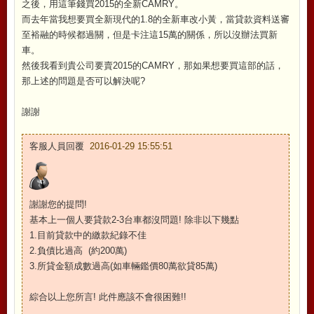
之後，用這筆錢買2015的全新CAMRY。
而去年當我想要買全新現代的1.8的全新車改小黃，當貸款資料送審
至裕融的時候都過關，但是卡注這15萬的關係，所以沒辦法買新
車。
然後我看到貴公司要賣2015的CAMRY，那如果想要買這部的話，
那上述的問題是否可以解決呢?
謝謝
客服人員回覆
2016-01-29 15:55:51
謝謝您的提問!
基本上一個人要貸款2-3台車都沒問題! 除非以下幾點
1.目前貸款中的繳款紀錄不佳
2.負債比過高 (約200萬)
3.所貸金額成數過高(如車輛鑑價80萬欲貸85萬)
綜合以上您所言! 此件應該不會很困難!!