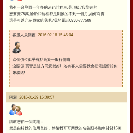
我有一台剛買一年多的wish計程車,是頂級7段變速的
想要賣75萬,輪胎和輪框都是剛換的不到一個月,如何寄賣
還是可以介紹買家給我呢?我的電話0938-777589
客服人員回覆
2016-02-18 15:46:04
這個價位似乎有點高於一般行情唷!
沒關係 買賣是雙方同意就好! 若有客人需要我會把電話留給你
來聯絡!
阿宸
2016-01-29 15:39:57
請教您們一個問題：
就是由於我的信用良好，然後我哥哥用我的名義跟裕融車貸貸15萬