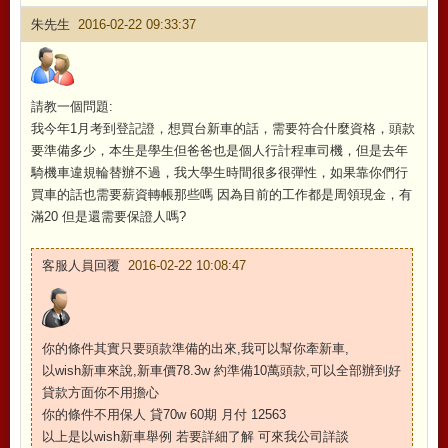
朱先生
2016-02-22 09:33:37
請教一個問題:
我今年1月考到登記證，想買台新車的話，需要符合什麼資格，頭款
要準備多少，本生是學生但爸爸也是個人行計程車司機，但是去年
騎機車違規輪替辦不過，我大學生時間很多很彈性，如果靠你們行
買車的話也需要薪資轉帳那些嗎 因為目前的工作都是周領現金，有
滿20 但是還需要保證人嗎?
客服人員回覆
2016-02-22 10:08:47
你的條件其實只要頭款準備的出來,我可以幫你牽新車,
以wish新車來說,新車價78.3w 約準備10萬頭款,可以全部辦到好
貸款方面你不用擔心
你的條件不用保人 貸70w 60期 月付 12563
以上是以wish新車舉例 若要詳細了解 可來我公司詳談